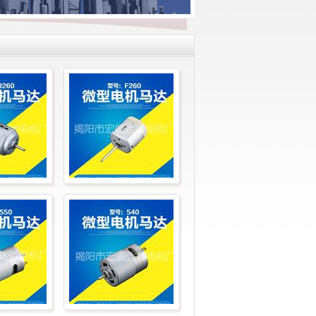
0
F260
0
540