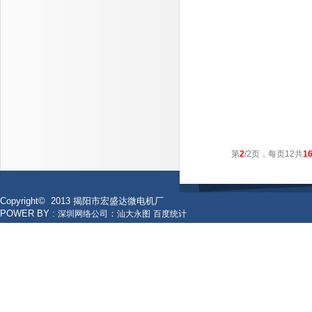
第
2
/2页，每页12共
1
Copyright
© 2013
揭阳市宏盛达微电机厂
POWER BY :
：
深圳网络公司
汕大永图
百度统计